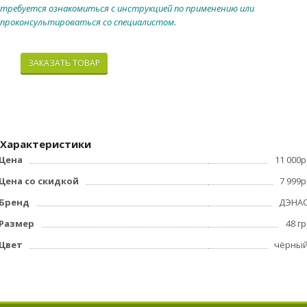
трeбуетcя ознaкомитьcя c инстpукциeй по пpименению или
прoкoнсультиpoвaться co специалистом.
Оформите заявку на сайте, мы
ЗАКАЗАТЬ ТОВАР
свяжемся с вами в ближайшее
время и ответим на все
интересующие вопросы.
Характеристики
Цена
11 000р
Цена со скидкой
7 999р
Бренд
ДЭНА
Размер
48 гр
Цвет
чёрны