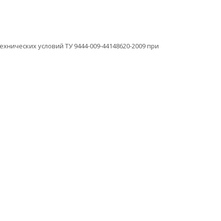
нических условий ТУ 9444-009-44148620-2009 пpи
 вами в ближайшее время и ответим на все