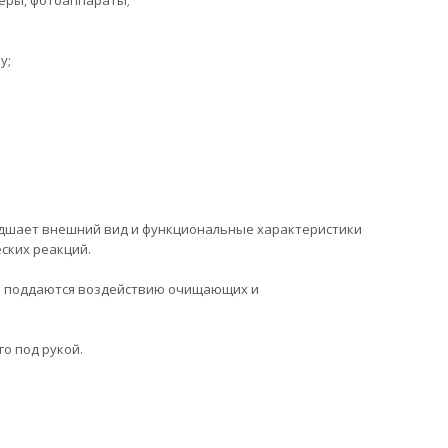
еры, фотоаппараты;
у;
удшает внешний вид и функциональные характеристики
ских реакций.
не поддаются воздействию очищающих и
о под рукой.