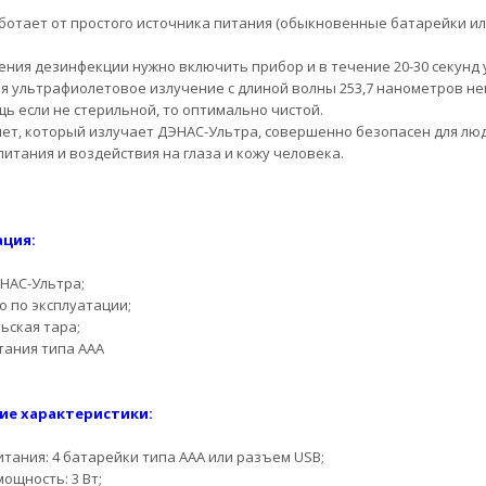
ботает от простого источника питания (обыкновенные батарейки или
ения дезинфекции нужно включить прибор и в течение 20-30 секун
мя ультрафиолетовое излучение с длиной волны 253,7 нанометров н
щь если не стерильной, то оптимально чистой.
ет, который излучает ДЭНАС-Ультра, совершенно безопасен для лю
итания и воздействия на глаза и кожу человека.
ция:
НАС-Ультра;
о по эксплуатации;
ьская тара;
тания типа ААА
ие характеристики:
итания: 4 батарейки типа ААА или разъем USB;
ощность: 3 Вт;