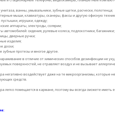
ные и стационарные телефоны, видеокамеры, планшетные компьют
унитаза, ванны, умывальники, зубные щетки, расчески, полотенца;
ерные мыши, клавиатуры, сканеры, факсы и другую офисную техник
 пустышки, игрушки, одежду;
ские аппараты, электроды, солярии;
ы автомобилей: сидения, рулевые колеса, подлокотники, багажники;
ицы, дверные ручки;
ные изделия;
е доски;
 зубные протезы и многое другое.
зараживание в отличие от химических способов дезинфекции не ух
уемых поверхностей, не отравляет воздух и не вызывает аллергиче
ра негативно воздействует даже на те микроорганизмы, которые 
ующих средств.
ра легко помещается в кармане, поэтому вы всегда сможете иметь ег
ие: