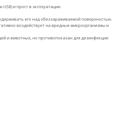
 USB) и прост в эксплуатации.
д удерживать его над обеззараживаемой поверхностью.
егативно воздействует на вредные микроорганизмы и
дей и животных, но противопоказан для дезинфекции