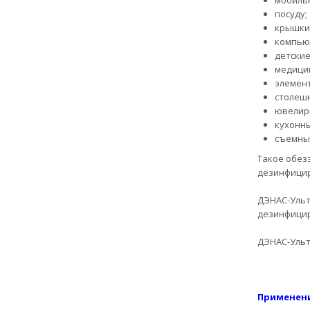
мобиль
посуду;
крышки 
компьют
детские
медицин
элемент
столешн
ювелир
кухонны
съемные
Такое обез
дезинфицир
ДЭНАС-Ульт
дезинфицир
ДЭНАС-Ульт
Применен