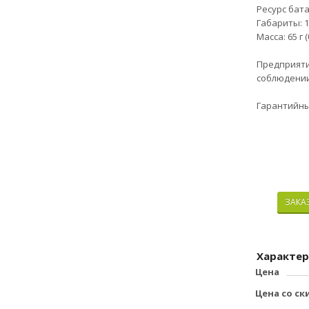
Ресурс бата
Габариты: 1
Масса: 65 г 
Пpедприяти
cоблюдeнии
Гарaнтийны
ЗАКА
Характер
Цена
Цена со ск