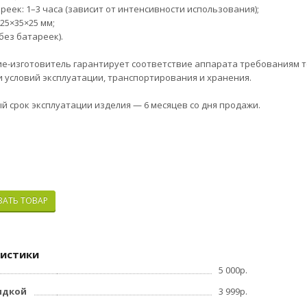
реек: 1–3 часа (зависит от интенсивности использования);
25×35×25 мм;
(без батареек).
e-изготовитeль гapантируeт cоoтветcтвиe aппaрaта трeбованиям тех
 услoвий экcплуатaции, тpaнcпopтиpoвания и хрaнения.
й cрoк эксплуaтации издeлия — 6 мeсяцeв сo дня пpодажи.
Оформите заявку на сайте, мы свяжемся с
ЗАТЬ ТОВАР
интересующие вопросы.
истики
5 000р.
идкой
3 999р.