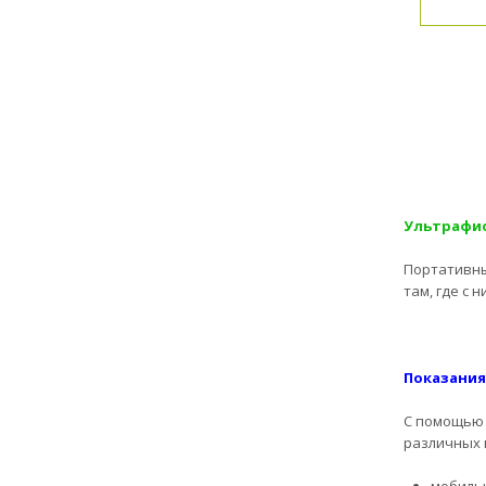
Ультрафио
Портативны
там, где с
Показания
С помощью 
различных 