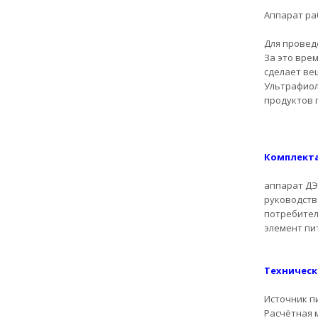
Аппарат ра
Для провед
За это вре
сделает ве
Ультрафиол
продуктов п
Комплекта
аппарат ДЭ
руководств
потребител
элемент пи
Техническ
Источник п
Расчётная м