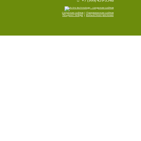
+7 (999) 459-3548
Создание сайтов
|
Продвижение сайтов
Лендинг пейдж
|
Контекстная реклама